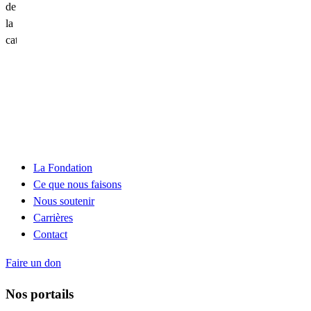
de
la
Un
cataracte
patient
atteint
d’une
amaurose
congénitale
de
Leber
La Fondation
Ce que nous faisons
Nous soutenir
Carrières
Contact
Faire un don
Nos portails