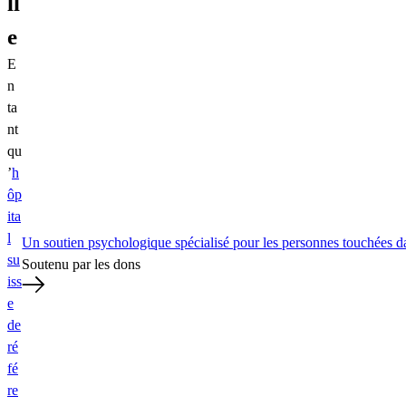
ll
e
E
n
ta
nt
qu
’
h
ôp
ita
l
Un soutien psychologique spécialisé pour les personnes touchées da
su
Soutenu par les dons
iss
e
de
ré
fé
re