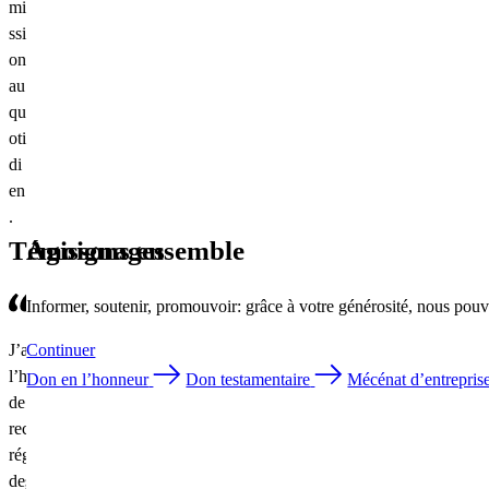
mi
ssi
on
au
qu
oti
di
en
.
Témoignages
Agissons ensemble
Informer, soutenir, promouvoir: grâce à votre générosité, nous pouv
J’ai
On
Continuer
L’hôpital
l’habitude
ne
ophtalmique
Don en l’honneur
Don testamentaire
Mécénat d’entrepris
de
sait
donne
recevoir
pas
la
régulièrement
encore
chance
des
jusqu’où
de