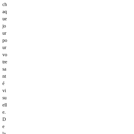
ch
aq
ue
jo
ur
po
ur
vo
tre
sa
nt
é
vi
su
ell
e.
D
e
la