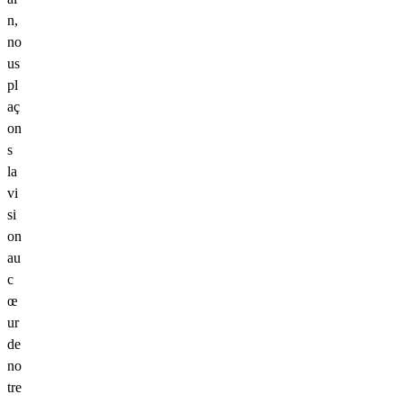
n,
no
us
pl
aç
on
s
la
vi
si
on
au
c
œ
ur
de
no
tre