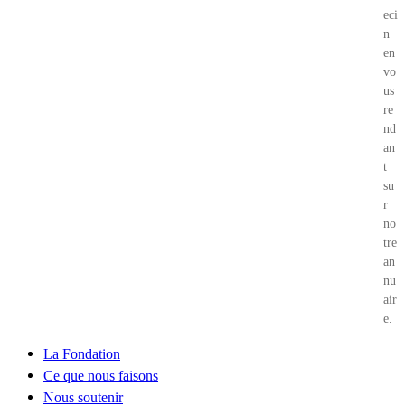
eci
n
en
vo
us
re
nd
an
t
su
r
no
tre
an
nu
air
e.
La Fondation
Ce que nous faisons
Nous soutenir