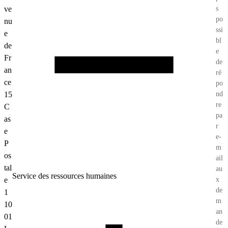
ve
s
po
nu
ssi
e
bl
de
e
Fr
de
an
ré
ce
po
15
nd
re
C
pa
as
r
e
e-
P
m
os
ail
tal
au
Service des ressources humaines
e
x
de
1
m
10
an
01
de