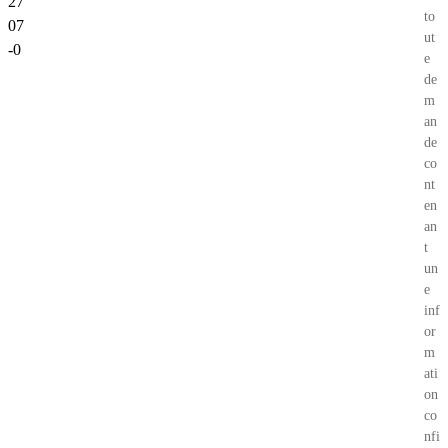
27
to
07
ut
-0
e
de
m
an
de
co
nt
en
an
t
un
e
inf
or
m
ati
on
co
nfi