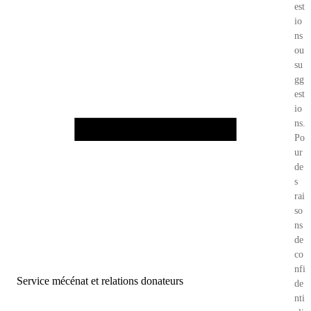
est
io
ns
ou
su
gg
est
io
ns.
Po
ur
de
s
rai
so
ns
de
co
nfi
Service mécénat et relations donateurs
de
nti