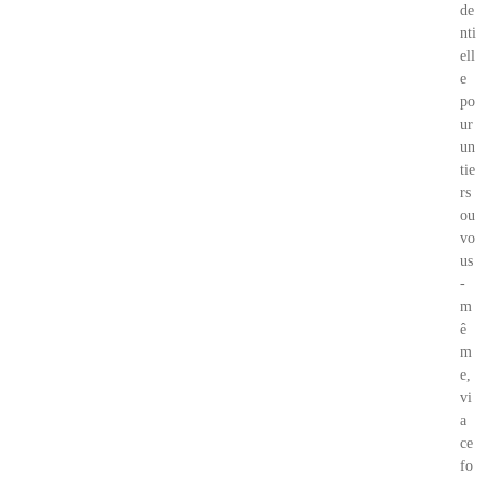
de
nti
ell
e
po
ur
un
tie
rs
ou
vo
us
-
m
ê
m
e,
vi
a
ce
fo