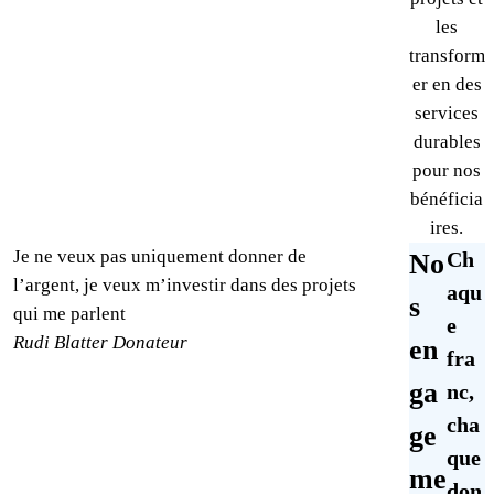
les
transform
er en des
services
durables
pour nos
bénéficia
ires.
Je ne veux pas uniquement donner de
Ch
No
l’argent, je veux m’investir dans des projets
aqu
s
qui me parlent
e
Rudi Blatter
Donateur
en
fra
ga
nc,
cha
ge
que
me
don