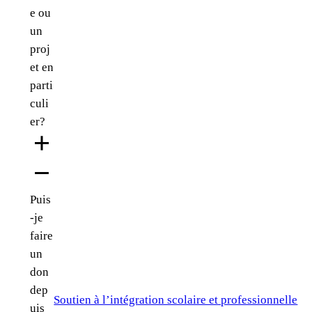
e ou
un
proj
et en
parti
culi
er?
Puis
-je
faire
un
don
dep
Soutien à l’intégration scolaire et professionnelle
uis