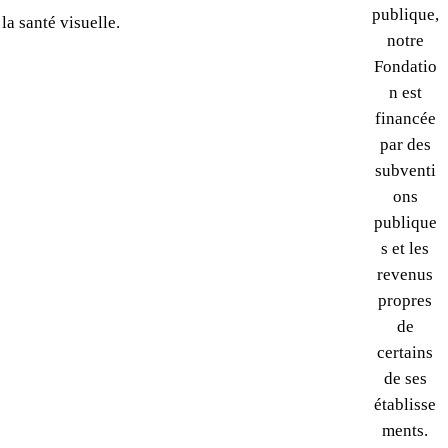
publique,
la santé visuelle.
notre
Fondatio
n est
financée
par des
subventi
ons
publique
s et les
revenus
propres
de
certains
de ses
établisse
ments.