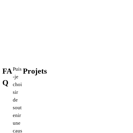
Puis
FA
Projets
-je
Q
choi
sir
de
sout
enir
une
caus