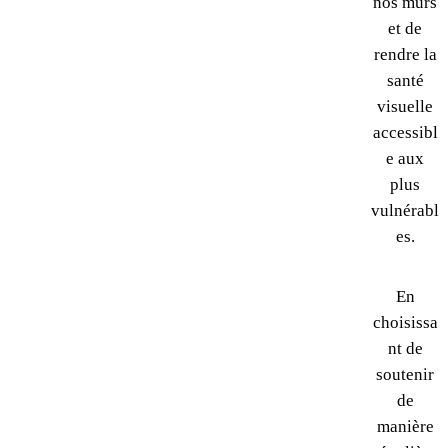
nos murs
et de
rendre la
santé
visuelle
accessibl
e aux
plus
vulnérabl
es.
En
choisissa
nt de
soutenir
de
manière