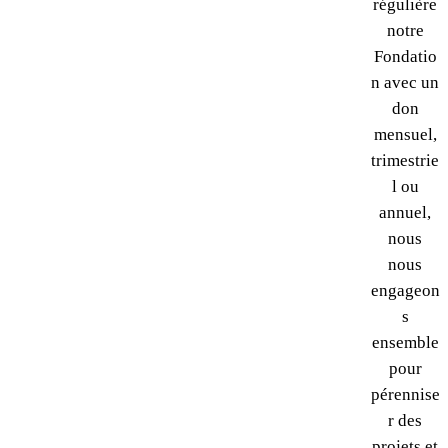
régulière
notre
Fondatio
n avec un
don
mensuel,
trimestrie
l ou
annuel,
nous
nous
engageon
s
ensemble
pour
pérennise
r des
projets et