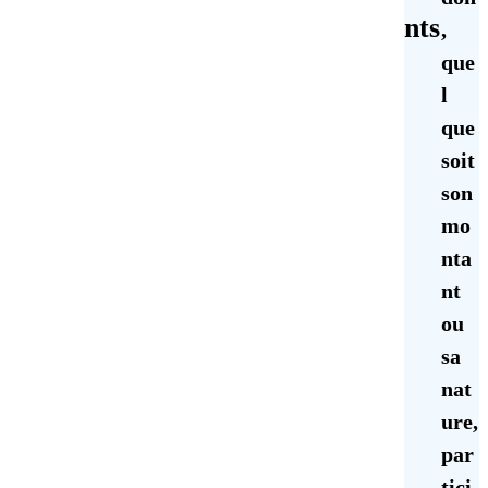
nts
,
que
l
que
soit
son
mo
nta
nt
ou
sa
nat
istage du diabète
ure,
tenu par les dons
par
tici